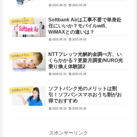
2022.08.16
2023.03.28
Softbank Airは工事不要で単身赴
光
回線おすすめ比較
任にいいか？モバイルwifi、
WiMAXとの違いは？
2022.08.16
2023.04.03
NTTフレッツ光解約金調べ方、い
光
回線おすすめ比較
くらかかる？更新月調査/NURO光
乗り換え体験談2
2018.01.10
2025.03.28
ソフトバンク光のメリットは割
光
回線おすすめ比較
引！ソフバンスマホおうち割がお
得でおすすめ
2022.09.19
2024.03.30
スポンサーリンク