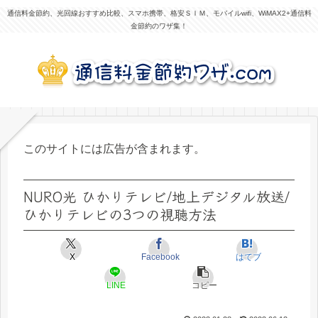
通信料金節約、光回線おすすめ比較、スマホ携帯、格安ＳＩＭ、モバイルwifi、WiMAX2+通信料
金節約のワザ集！
このサイトには広告が含まれます。
NURO光 ひかりテレビ/地上デジタル放送/
ひかりテレビの3つの視聴方法
X
Facebook
はてブ
LINE
コピー