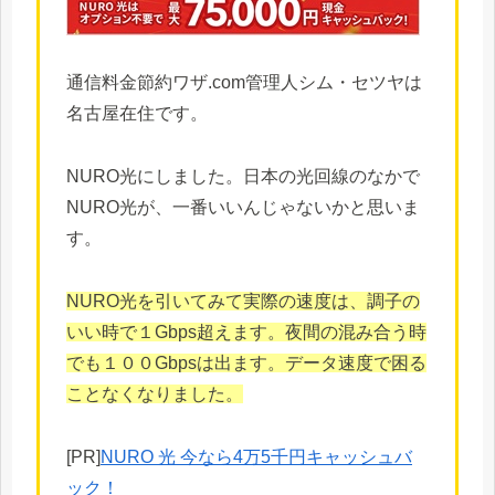
通信料金節約ワザ.com管理人シム・セツヤは
名古屋在住です。
NURO光にしました。日本の光回線のなかで
NURO光が、一番いいんじゃないかと思いま
す。
NURO光を引いてみて実際の速度は、調子の
いい時で１Gbps超えます。夜間の混み合う時
でも１００Gbpsは出ます。データ速度で困る
ことなくなりました。
[PR]
NURO 光 今なら4万5千円キャッシュバ
ック！