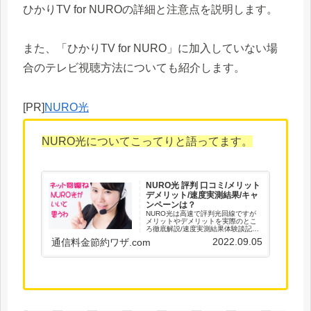
ひかりTV for NUROの詳細と注意点を説明します。
また、「ひかりTV for NURO」に加入していない場
合のテレビ視聴方法についても紹介します。
[PR]
NURO光
NURO光についてこってりと語ってます。
NURO光 評判 口コミ/メリット
デメリット/速度実測結果/キャ
ンペーンは？
NURO光は高速で評判光回線ですが
メリットやデメリットを実際のとこ
ろ徹底解説/速度実測結果体験談記録/
口コミ情報も/光回線ストレス無しの
2022.09.05
通信料金節約ワザ.com
安定ネット環境を/通信料金節約のワ
ザ集！