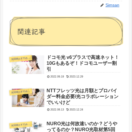
Simsan
関連記事
ドコモ光 v6プラスで高速ネット！
光
回線おすすめ比較
10Gもあるぞ！ドコモユーザー割
引
2022.09.19
2023.12.29
NTTフレッツ光は月額とプロバイ
光
回線おすすめ比較
ダー料金必要/光コラボレーション
でいいけど
2022.08.13
2023.12.24
NURO光は何故速いのか？どうや
光
回線おすすめ比較
ってるのか？NURO光取材第5回