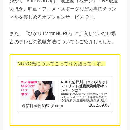
ひかりTV for NUROは、地上波（地デジ）・BS放送
のほか、映画・アニメ・スポーツなどの専門チャン
ネルを楽しめるオプションサービスです。
また、「ひかりTV for NURO」に加入していない場
合のテレビの視聴方法についてもご紹介しました。
NURO光についてこってりと語ってます。
NURO光 評判 口コミ/メリット
デメリット/速度実測結果/キャ
ンペーンは？
NURO光は高速で評判光回線ですが
メリットやデメリットを実際のとこ
ろ徹底解説/速度実測結果体験談記録/
口コミ情報も/光回線ストレス無しの
2022.09.05
通信料金節約ワザ.com
安定ネット環境を/通信料金節約のワ
ザ集！