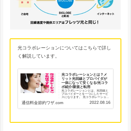
光コラボレーションについてはこちらで詳し
く解説しています。
光コラボレーションとは？メ
リット光回線とプロバイダが
一体になって安くなる/光コラ
ボ紹介/新規と転用
光コラボレーションとは、光回線と
プロバイダーとを一つにしたサービ
スになります。 光コラボレーショ
ン、略して、光コラボといいます。
2022.08.16
通信料金節約ワザ.com
So-net光、softbank光、ビッグロー
ブ光、DMM光、ドコモ光とかいうや
つです。 聞いたことあるけどなんだ
かよくわからないって人多いんじゃ
ないかと。 インターネットを契約す
る先を探すときに、ちょっと前まで
は、NTTやauが、光回線サービスを
行っていたんです。 しかし、なにや
ら「光コラボレーション」というも