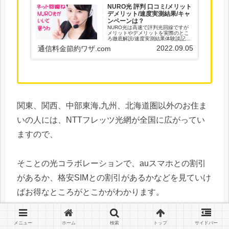
NURO光 評判 口コミ/メリット
デメリット/速度実測結果/キャ
ンペーンは？
NURO光は高速で評判光回線ですが
メリットやデメリットを実際のとこ
ろ徹底解説/速度実測結果体験談記録/
口コミ情報も/光回線ストレス無しの
2022.09.05
通信料金節約ワザ.com
安定ネット環境を/通信料金節約のワ
ザ集！
関東、関西、中部東海,九州、北海道圏以外のお住ま
いの人には、NTTフレッツ光網が全国に広がってい
ますので、
そことの光コラボレーションで、auスマホとの割引
があるか、格安SIMとの割引があるかなどを見ていけ
ばお得なところがとこかがわかります。
光回線のサービスはたくさんありますので、比較検
メニュー
ホーム
検索
トップ
サイドバー