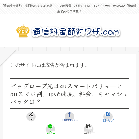
通信料金節約、光回線おすすめ比較、スマホ携帯、格安ＳＩＭ、モバイルwifi、WiMAX2+通信料
金節約のワザ集！
このサイトには広告が含まれます。
ビッグローブ光はauスマートバリュ―と
auスマホ割、ipv6速度、料金、キャッシュ
バックは？
X
Facebook
はてブ
LINE
コピー