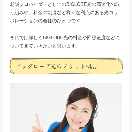
ので、通信事業者のプロバイダーな
老舗プロバイダーとしてのBIGLOBE光の高速化の取
どの光回線サービスを提供する販売
事業者がめちゃくちゃ増えたんで
す。
り組みや、料金の割引など様々な利点のある光コラ
ボレーションの会社のひとつです。
それでは詳しくBIGLOBE光の料金や回線速度などに
ついて見ていきたいと思います。
ビッグローブ光のメリット概要